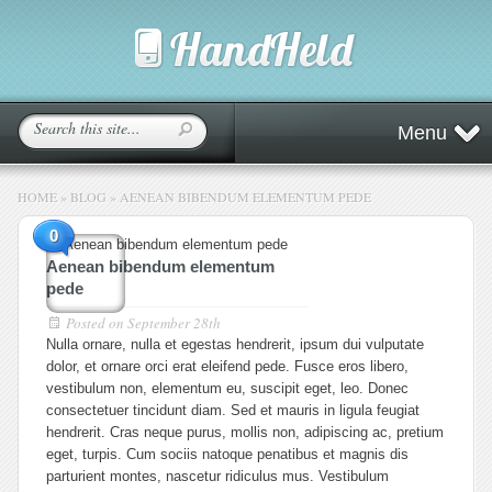
Menu
HOME
»
BLOG
»
AENEAN BIBENDUM ELEMENTUM PEDE
0
Aenean bibendum elementum
pede
Posted on
September 28th
Nulla ornare, nulla et egestas hendrerit, ipsum dui vulputate
dolor, et ornare orci erat eleifend pede. Fusce eros libero,
vestibulum non, elementum eu, suscipit eget, leo. Donec
consectetuer tincidunt diam. Sed et mauris in ligula feugiat
hendrerit. Cras neque purus, mollis non, adipiscing ac, pretium
eget, turpis. Cum sociis natoque penatibus et magnis dis
parturient montes, nascetur ridiculus mus. Vestibulum