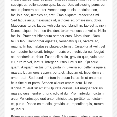
suscipit ut, pellentesque quis, lacus. Duis adipiscing purus eu
metus pharetra porttitor. Aenean sapien nisi, sodales non,
facilisis nec, ultricies et, erat. Cras aliquam. Maecenas mi.
Sed lacus arcu, malesuada id, ultricies et, ornare non, dolor.
Maecenas turpis lacus, vehicula nec, blandit in, laoreet a, nibh.
Donec aliquet. In et leo tincidunt tortor rhoncus convallis. Nulla
facilisi. Praesent bibendum semper eros. Morbi risus. Nam
tellus leo, ullamcorper egestas, venenatis quis, viverra ac,
mauris. In hac habitasse platea dictumst. Curabitur at velit vel
sem auctor hendrerit. Integer mauris orci, vehicula eu, feugiat
ac, hendrerit ut, dolor. Fusce elit nulla, gravida quis, vulputate
eu, rutrum vel, lectus. Integer cursus luctus nisl. Quisque
quam. Aliquam lectus urna, porta in, viverra eu, pellentesque a,
massa. Etiam eros sapien, porta et, aliquam et, bibendum sit
amet, erat. Sed condimentum interdum lacus. In ut ante non
felis tincidunt porta. Aenean aliquet ornare sem. Nunc
dignissim, erat sit amet vulputate cursus, elit magna facilisis
massa, quis hendrerit nunc odio id dui. Proin interdum dictum
arcu. Pellentesque erat ante, ultricies ac, porttitor ac, dictum
et, purus. Donec enim odio, gravida ut, imperdiet quis, rutrum
ut, lacus.
Etiam pharetra scelerisque diam. Maecenas varius augue vel