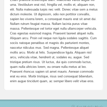
urna. Vestibulum erat nisl, fringilla vel, mollis et, aliquam non,
elit. Nulla malesuada turpis nec velit. Donec vitae sem a metus
dictum molestie. Ut dignissim, odio non porttitor convallis,
sapien leo viverra lorem, a consequat mauris erat sit amet dui.
Nullam rutrum feugiat massa. Nullam lacinia purus vitae
massa. Pellentesque vel tortor eget nulla ullamcorper vehicula.
Cras egestas euismod magna. Praesent laoreet aliquet nulla.
Aliquam arcu. Proin vel neque non ligula sodales sagittis. Cum
sociis natoque penatibus et magnis dis parturient montes,
nascetur ridiculus mus. Sed magna. Pellentesque aliquet
mollis arcu. Morbi at felis. Suspendisse ligula. Aliquam nisl
arcu, vehicula vitae, hendrerit ut, sodales eu, augue. Sed
tristique pretium risus. Ut luctus, dui quis commodo luctus,
quam nulla ultricies lorem, eu ornare nulla metus at leo.
Praesent rhoncus sapien sit amet mauris. Aenean commodo
erat eu eros. Morbi tristique, risus sed consequat bibendum,
enim augue tincidunt quam, ac semper libero velit vitae eros.
Exit Mobile Mode