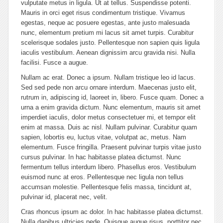
vulputate metus in ligula. Ut at tellus. Suspendisse potenti.
Mauris in orci eget risus condimentum tristique. Vivamus
egestas, neque ac posuere egestas, ante justo malesuada
nunc, elementum pretium mi lacus sit amet turpis. Curabitur
scelerisque sodales justo. Pellentesque non sapien quis ligula
iaculis vestibulum. Aenean dignissim arcu gravida nisi. Nulla
facilisi. Fusce a augue.
Nullam ac erat. Donec a ipsum. Nullam tristique leo id lacus.
Sed sed pede non arcu ornare interdum. Maecenas justo elit,
rutrum in, adipiscing id, laoreet in, libero. Fusce quam. Donec a
urna a enim gravida dictum. Nunc elementum, mauris sit amet
imperdiet iaculis, dolor metus consectetuer mi, et tempor elit
enim at massa. Duis ac nisl. Nullam pulvinar. Curabitur quam
sapien, lobortis eu, luctus vitae, volutpat ac, metus. Nam
elementum. Fusce fringilla. Praesent pulvinar turpis vitae justo
cursus pulvinar. In hac habitasse platea dictumst. Nunc
fermentum tellus interdum libero. Phasellus eros. Vestibulum
euismod nunc at eros. Pellentesque nec ligula non tellus
accumsan molestie. Pellentesque felis massa, tincidunt at,
pulvinar id, placerat nec, velit.
Cras rhoncus ipsum ac dolor. In hac habitasse platea dictumst.
Nulla dapibus ultricies pede. Quisque augue risus, porttitor nec,